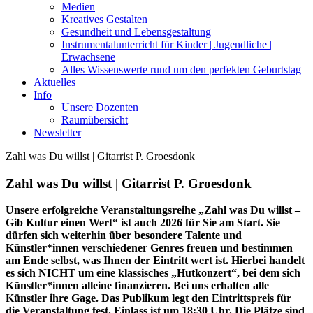
Medien
Kreatives Gestalten
Gesundheit und Lebensgestaltung
Instrumentalunterricht für Kinder | Jugendliche |
Erwachsene
Alles Wissenswerte rund um den perfekten Geburtstag
Aktuelles
Info
Unsere Dozenten
Raumübersicht
Newsletter
Zahl was Du willst | Gitarrist P. Groesdonk
Zahl was Du willst | Gitarrist P. Groesdonk
Unsere erfolgreiche Veranstaltungsreihe „Zahl was Du willst –
Gib Kultur einen Wert“ ist auch 2026 für Sie am Start. Sie
dürfen sich weiterhin über besondere Talente und
Künstler*innen verschiedener Genres freuen und bestimmen
am Ende selbst, was Ihnen der Eintritt wert ist.
Hierbei handelt
es sich NICHT um eine klassisches „Hutkonzert“, bei dem sich
Künstler*innen alleine finanzieren.
Bei uns erhalten alle
Künstler ihre Gage. Das Publikum legt den Eintrittspreis für
die Veranstaltung fest. Einlass ist um 18:30 Uhr. Die Plätze sind