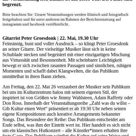
begrenzt.
Bitte beachten Sie: Unsere Veranstaltungen werden filmisch und fotografisch
festgehalten und für unter anderem im Rahmen der Berichterstattung auf
instagramm und facebook veröffentlicht.
Gitarrist Peter Groesdonk | 22. Mai, 19.30 Uhr
Feinsinnig, bunt und voller Ausdruck – so klingt Peter Groesdonk
an seiner Gitarre. Der vielseitige Musiker lässt sich in keine
Schublade stecken und begeistert mit einer einzigartigen Mischung
aus Virtuosität und Besonnenheit. Mit scheinbarer Leichtigkeit
bewegt er sich zwischen rasanten Passagen und sinnlichen, ruhigen
Momenten und schafft dabei Klangwelten, die das Publikum
unmittelbar in ihren Bann ziehen.
Am Freitag, den 22. Mai 26 verzaubert der Musiker sein Publikum
bei uns im Kulturzentrum balou mit seinem eigenen Stil, der
inspiriert ist von Größen wie Jimmy Wahlsteen, Adam Rafferty oder
Don Ross. Innerhalb der Veranstaltungsreihe „Zahl was du willst –
Gib Kultur einen Wert“ präsentiert er ab 19:30 Uhr neben seinen
eigene Kompositionen auch kreative Arrangements bekannter
Songs. Das Besondere der Reihe: Das Publikum entscheidet am
Ende selbst, was ihm der Eintritt wert ist. Hier handelt es sich nicht
um ein klassisches Hutkonzert – alle Künstler*innen erhalten ihre
feste Gage. Das Publikum würdigt die Kultur auf seine Weise und