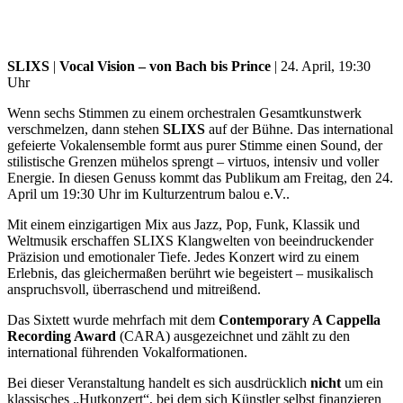
SLIXS
|
Vocal Vision – von Bach bis Prince
| 24. April, 19:30
Uhr
Wenn sechs Stimmen zu einem orchestralen Gesamtkunstwerk
verschmelzen, dann stehen
SLIXS
auf der Bühne. Das international
gefeierte Vokalensemble formt aus purer Stimme einen Sound, der
stilistische Grenzen mühelos sprengt – virtuos, intensiv und voller
Energie. In diesen Genuss kommt das Publikum am Freitag, den 24.
April um 19:30 Uhr im Kulturzentrum balou e.V..
Mit einem einzigartigen Mix aus Jazz, Pop, Funk, Klassik und
Weltmusik erschaffen SLIXS Klangwelten von beeindruckender
Präzision und emotionaler Tiefe. Jedes Konzert wird zu einem
Erlebnis, das gleichermaßen berührt wie begeistert – musikalisch
anspruchsvoll, überraschend und mitreißend.
Das Sixtett wurde mehrfach mit dem
Contemporary A Cappella
Recording Award
(CARA) ausgezeichnet und zählt zu den
international führenden Vokalformationen.
Bei dieser Veranstaltung handelt es sich ausdrücklich
nicht
um ein
klassisches „Hutkonzert“, bei dem sich Künstler selbst finanzieren