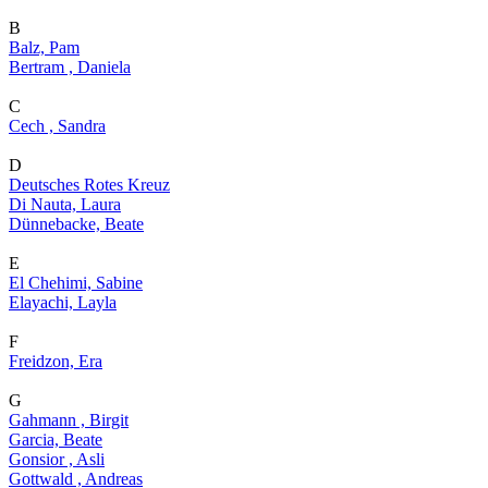
B
Balz, Pam
Bertram , Daniela
C
Cech , Sandra
D
Deutsches Rotes Kreuz
Di Nauta, Laura
Dünnebacke, Beate
E
El Chehimi, Sabine
Elayachi, Layla
F
Freidzon, Era
G
Gahmann , Birgit
Garcia, Beate
Gonsior , Asli
Gottwald , Andreas