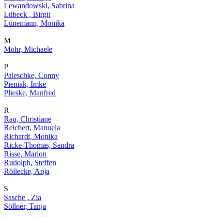
Lewandowski, Sabrina
Lübeck , Birgit
Lünemann, Monika
M
Mohr, Michaele
P
Paleschke, Conny
Pieniak, Imke
Plieske, Manfred
R
Rau, Christiane
Reichert, Manuela
Richardt, Monika
Ricke-Thomas, Sandra
Risse, Marion
Rudolph, Steffen
Röllecke, Anja
S
Sasche , Zia
Söllner, Tanja