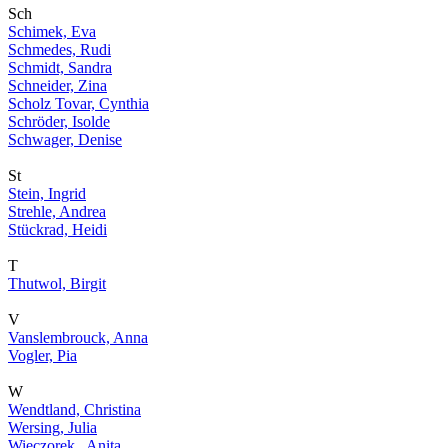
Sch
Schimek, Eva
Schmedes, Rudi
Schmidt, Sandra
Schneider, Zina
Scholz Tovar, Cynthia
Schröder, Isolde
Schwager, Denise
St
Stein, Ingrid
Strehle, Andrea
Stückrad, Heidi
T
Thutwol, Birgit
V
Vanslembrouck, Anna
Vogler, Pia
W
Wendtland, Christina
Wersing, Julia
Wieczorek , Anita