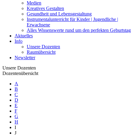
Medien
Kreatives Gestalten
Gesundheit und Lebensgestaltung
Instrumentalunterricht für Kinder | Jugendliche |
Erwachsene
Alles Wissenswerte rund um den perfekten Geburtstag
Aktuelles
Info
Unsere Dozenten
Raumübersicht
Newsletter
Unsere Dozenten
Dozentenübersicht
A
B
C
D
E
F
G
H
I
J