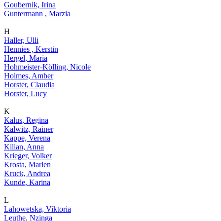
Goubernik, Irina
Guntermann , Marzia
H
Haller, Ulli
Hennies , Kerstin
Hergel, Maria
Hohmeister-Kölling, Nicole
Holmes, Amber
Horster, Claudia
Horster, Lucy
K
Kalus, Regina
Kalwitz, Rainer
Kappe, Verena
Kilian, Anna
Krieger, Volker
Krosta, Marlen
Kruck, Andrea
Kunde, Karina
L
Lahowetska, Viktoria
Leuthe, Nzinga