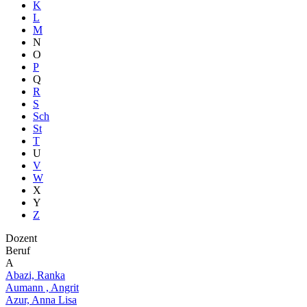
K
L
M
N
O
P
Q
R
S
Sch
St
T
U
V
W
X
Y
Z
Dozent
Beruf
A
Abazi, Ranka
Aumann , Angrit
Azur, Anna Lisa