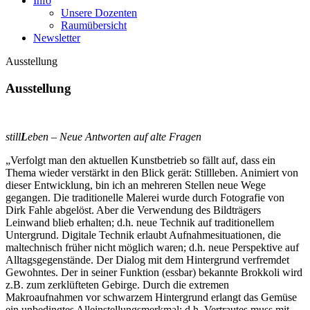
Info
Unsere Dozenten
Raumübersicht
Newsletter
Ausstellung
Ausstellung
still
L
eben
–
Neue Antworten auf alte Fragen
„Verfolgt man den aktuellen Kunstbetrieb so fällt auf, dass ein
Thema wieder verstärkt in den Blick gerät: Stillleben. Animiert von
dieser Entwicklung, bin ich an mehreren Stellen neue Wege
gegangen. Die traditionelle Malerei wurde durch Fotografie von
Dirk Fahle abgelöst. Aber die Verwendung des Bildträgers
Leinwand blieb erhalten; d.h. neue Technik auf traditionellem
Untergrund. Digitale Technik erlaubt Aufnahmesituationen, die
maltechnisch früher nicht möglich waren; d.h. neue Perspektive auf
Alltagsgegenstände. Der Dialog mit dem Hintergrund verfremdet
Gewohntes. Der in seiner Funktion (essbar) bekannte Brokkoli wird
z.B. zum zerklüfteten Gebirge. Durch die extremen
Makroaufnahmen vor schwarzem Hintergrund erlangt das Gemüse
ein unbedingtes Alleinstellungsmerkmal; d.h. Vertrautes muss mit