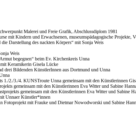
chwerpunkt Malerei und Freie Grafik, Abschlussdiplom 1981
se mit Kindern und Erwachsenen, museumspädagogische Projekte, Vo
 die Darstellung des nackten Körpers“ mit Sonja Weis
Sonja Weis
 Armut begegnen“ beim Ev. Kirchenkreis Unna
t mit Keramikerin Gisela Lücke
nd drei Bildenden KünstlerInnen aus Dortmund und Unna
 Unna
ts 1./2./3./4. KUNSTroute Unna gemeinsam mit den Künstlerinnen Gi
jekts gemeinsam mit den Künstlerinnen Eva Witter und Sabine Hann
tprojekts gemeinsam mit den Künstlerinnen Eva Witter und Sabine Ha
mit Unnaer Künstler*innen
, ein Fotoprojekt mit Frauke und Dietmar Nowodworski und Sabine Han