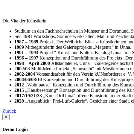
Die Vita der Künstlerin:
Studium an den Fachhochschulen in Münster und Dortmund, S
Seit
1981
Workshops, Sommerwerkstätten, Mal- und Zeichenkur
1987 – 1989
Projekt „Der Weibliche Blick – Künstlerinnen und
1989
Mitbegründerin des Galerieprojekts „Magenta“ in Unna.
1991 – 1993
Projekt “ Kunst- und Kultur- Katalog Unna“ mit 
1996 – 1997
Konzeption und Durchführung des Projekts „Der
1998 – April 2000
Altstadtatelier, Unna – Galeriegemeinschaf
2002/03
Multi-Media Projekt „Sehnsucht“ mit MusikerInnen u
2002-2004
Vorstandsarbeit für den Verein kUNstforderer e. V.
2004/06/08/10
Konzeption und Durchführung des Kunstprojek
2012
„Wohnpause“ Konzeption und Durchführung des Kunstpro
2015
„Hausbesetzung“
Konzeption und Durchführung des Kuns
2017/19/21/23
„KunstOrtUnna“ offene Kunstorte in der Stadt 
2020
„Augenblick“ Frei-Luft-Galerie“, Gesichter einer Stadt
Zurück
×
Demo-Login