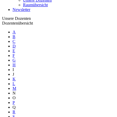
Unsere Dozenten
Raumübersicht
Newsletter
Unsere Dozenten
Dozentenübersicht
A
B
C
D
E
F
G
H
I
J
K
L
M
N
O
P
Q
R
S