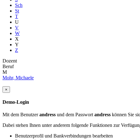
Sch
St
T
U
V
W
X
Y
Z
Dozent
Beruf
M
Mohr, Michaele
×
Demo-Login
Mit dem Benutzer
andress
und dem Passwort
andress
können Sie sic
Dabei stehen Ihnen unter anderem folgende Funktionen zur Verfügun
Benutzerprofil und Bankverbindungen bearbeiten