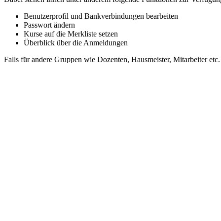
Benutzerprofil und Bankverbindungen bearbeiten
Passwort ändern
Kurse auf die Merkliste setzen
Überblick über die Anmeldungen
Falls für andere Gruppen wie Dozenten, Hausmeister, Mitarbeiter etc.
schließen
Kulturzentrum balou e.V.
Oberdorfstr. 23 | 44309 Dortmund
Tel:
0231 99773630
Fax: 0231 997736320
E-Mail:
post@balou-dortmund.de
Bankverbindung:
Sparkasse Dortmund
IBAN DE59 4405 0199 0311 0042 47
Öffnungszeiten Büro
- telefonische Erreichbarkeit -
Montag bis Freitag: 9-12 Uhr
Montag bis Donnerstag: 14-16 Uhr