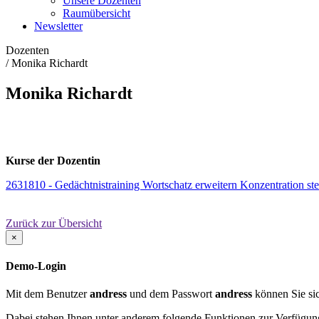
Unsere Dozenten
Raumübersicht
Newsletter
Dozenten
/
Monika Richardt
Monika Richardt
Kurse der Dozentin
2631810 - Gedächtnistraining Wortschatz erweitern Konzentration ste
Zurück zur Übersicht
×
Demo-Login
Mit dem Benutzer
andress
und dem Passwort
andress
können Sie sic
Dabei stehen Ihnen unter anderem folgende Funktionen zur Verfügun