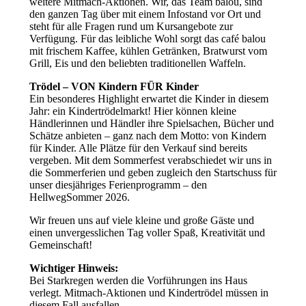
weitere Mitmach-Aktionen. Wir, das Team balou, sind
den ganzen Tag über mit einem Infostand vor Ort und
steht für alle Fragen rund um Kursangebote zur
Verfügung. Für das leibliche Wohl sorgt das café balou
mit frischem Kaffee, kühlen Getränken, Bratwurst vom
Grill, Eis und den beliebten traditionellen Waffeln.
Trödel – VON Kindern FÜR Kinder
Ein besonderes Highlight erwartet die Kinder in diesem
Jahr: ein Kindertrödelmarkt! Hier können kleine
Händlerinnen und Händler ihre Spielsachen, Bücher und
Schätze anbieten – ganz nach dem Motto: von Kindern
für Kinder. Alle Plätze für den Verkauf sind bereits
vergeben. Mit dem Sommerfest verabschiedet wir uns in
die Sommerferien und geben zugleich den Startschuss für
unser diesjähriges Ferienprogramm – den
HellwegSommer 2026.
Wir freuen uns auf viele kleine und große Gäste und
einen unvergesslichen Tag voller Spaß, Kreativität und
Gemeinschaft!
Wichtiger Hinweis:
Bei Starkregen werden die Vorführungen ins Haus
verlegt. Mitmach-Aktionen und Kindertrödel müssen in
diesem Fall ausfallen.