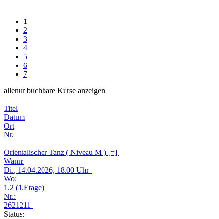
1
2
3
4
5
6
7
alle
nur buchbare
Kurse anzeigen
Titel
Datum
Ort
Nr.
Orientalischer Tanz ( Niveau M ) [=]
Wann:
Di.
, 14.04.2026, 18.00 Uhr
Wo:
1.2 (1.Etage)
Nr.:
2621211
Status: