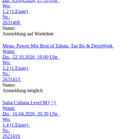
Do.
, 03.09.2026, 17.55 Uhr
Wo:
1.2 (1.Etage)
Nr.:
2631408
Status:
Anmeldung auf Warteliste
Mega- Power-Mix Best of Tabata, Tae Bo & DeepWork
Wann:
Do.
, 22.10.2026, 19.00 Uhr
Wo:
1.2 (1.Etage)
Nr.:
2631413
Status:
Anmeldung möglich
Salsa Cubana Level M [ =]
Wann:
Do.
, 16.04.2026, 20.30 Uhr
Wo:
1.4 (1.Etage)
Nr.:
2621419