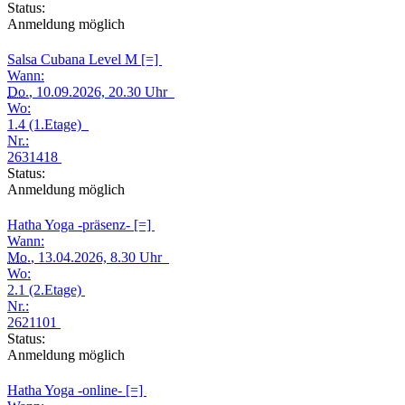
Status:
Anmeldung möglich
Salsa Cubana Level M [=]
Wann:
Do.
, 10.09.2026, 20.30 Uhr
Wo:
1.4 (1.Etage)
Nr.:
2631418
Status:
Anmeldung möglich
Hatha Yoga -präsenz- [=]
Wann:
Mo.
, 13.04.2026, 8.30 Uhr
Wo:
2.1 (2.Etage)
Nr.:
2621101
Status:
Anmeldung möglich
Hatha Yoga -online- [=]