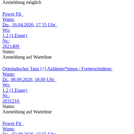
Anmeldung möglich
Power Fit
Wann:
Do.
, 16.04.2026, 17.55 Uhr
Wo:
1.2 (1.Etage)
Nr.:
2621409
Status:
Anmeldung auf Warteliste
Orientalischer Tanz [=] Anfänger*innen / Fortgeschrittene
Wann:
Di.
, 08.09.2026, 18.00 Uhr
Wo:
1.2 (1.Etage)
Nr.:
2631210
Status:
Anmeldung auf Warteliste
Power Fit
Wann: