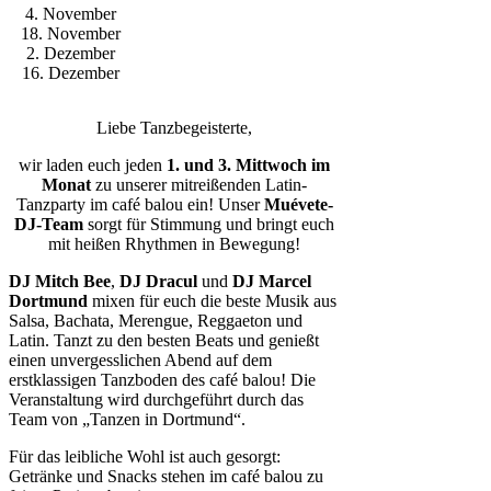
4. November
18. November
2. Dezember
16. Dezember
Liebe Tanzbegeisterte,
wir laden euch jeden
1. und 3. Mittwoch im
Monat
zu unserer mitreißenden Latin-
Tanzparty im café balou ein! Unser
Muévete-
DJ-Team
sorgt für Stimmung und bringt euch
mit heißen Rhythmen in Bewegung!
DJ Mitch Bee
,
DJ Dracul
und
DJ Marcel
Dortmund
mixen für euch die beste Musik aus
Salsa, Bachata, Merengue, Reggaeton und
Latin. Tanzt zu den besten Beats und genießt
einen unvergesslichen Abend auf dem
erstklassigen Tanzboden des café balou! Die
Veranstaltung wird durchgeführt durch das
Team von „Tanzen in Dortmund“.
Für das leibliche Wohl ist auch gesorgt:
Getränke und Snacks stehen im café balou zu