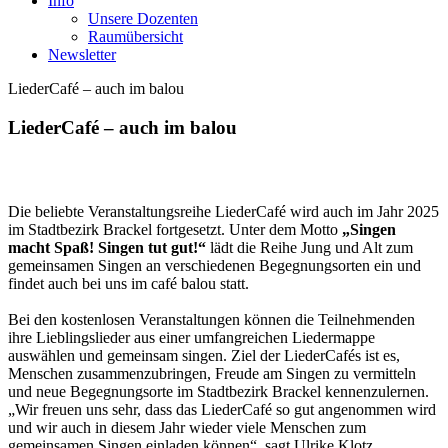
Info
Unsere Dozenten
Raumübersicht
Newsletter
LiederCafé – auch im balou
LiederCafé – auch im balou
Die beliebte Veranstaltungsreihe LiederCafé wird auch im Jahr 2025
im Stadtbezirk Brackel fortgesetzt. Unter dem Motto
„Singen
macht Spaß! Singen tut gut!“
lädt die Reihe Jung und Alt zum
gemeinsamen Singen an verschiedenen Begegnungsorten ein und
findet auch bei uns im café balou statt.
Bei den kostenlosen Veranstaltungen können die Teilnehmenden
ihre Lieblingslieder aus einer umfangreichen Liedermappe
auswählen und gemeinsam singen. Ziel der LiederCafés ist es,
Menschen zusammenzubringen, Freude am Singen zu vermitteln
und neue Begegnungsorte im Stadtbezirk Brackel kennenzulernen.
„Wir freuen uns sehr, dass das LiederCafé so gut angenommen wird
und wir auch in diesem Jahr wieder viele Menschen zum
gemeinsamen Singen einladen können“, sagt Ulrike Klotz,