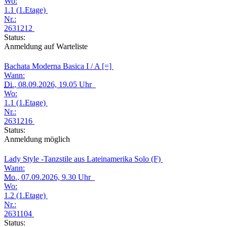
Wo:
1.1 (1.Etage)
Nr.:
2631212
Status:
Anmeldung auf Warteliste
Bachata Moderna Basica I / A [=]
Wann:
Di.
, 08.09.2026, 19.05 Uhr
Wo:
1.1 (1.Etage)
Nr.:
2631216
Status:
Anmeldung möglich
Lady Style -Tanzstile aus Lateinamerika Solo (F)
Wann:
Mo.
, 07.09.2026, 9.30 Uhr
Wo:
1.2 (1.Etage)
Nr.:
2631104
Status: