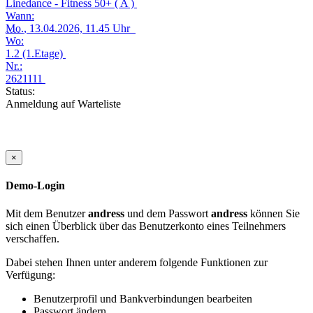
Linedance - Fitness 50+ ( A )
Wann:
Mo.
, 13.04.2026, 11.45 Uhr
Wo:
1.2 (1.Etage)
Nr.:
2621111
Status:
Anmeldung auf Warteliste
×
Demo-Login
Mit dem Benutzer
andress
und dem Passwort
andress
können Sie
sich einen Überblick über das Benutzerkonto eines Teilnehmers
verschaffen.
Dabei stehen Ihnen unter anderem folgende Funktionen zur
Verfügung:
Benutzerprofil und Bankverbindungen bearbeiten
Passwort ändern