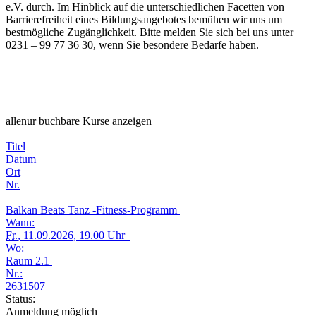
e.V. durch. Im Hinblick auf die unterschiedlichen Facetten von
Barrierefreiheit eines Bildungsangebotes bemühen wir uns um
bestmögliche Zugänglichkeit. Bitte melden Sie sich bei uns unter
0231 – 99 77 36 30, wenn Sie besondere Bedarfe haben.
alle
nur buchbare
Kurse anzeigen
Titel
Datum
Ort
Nr.
Balkan Beats Tanz -Fitness-Programm
Wann:
Fr.
, 11.09.2026, 19.00 Uhr
Wo:
Raum 2.1
Nr.:
2631507
Status:
Anmeldung möglich