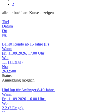
2
alle
nur buchbare
Kurse anzeigen
Titel
Datum
Ort
Nr.
Ballett Rondo ab 15 Jahre (F)
Wann:
Fr.
, 11.09.2026, 17.00 Uhr
Wo:
1.1 (1.Etage)
Nr.:
2632500
Status:
Anmeldung möglich
HipHop für Anfänger 8-10 Jahre
Wann:
Fr.
, 11.09.2026, 16.00 Uhr
Wo:
2.2 (2.Etage)