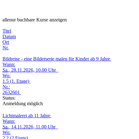
alle
nur buchbare
Kurse anzeigen
Titel
Datum
Ort
Nr.
Bildreise - eine Bilderserie malen für Kinder ab 9 Jahre
Wann:
Sa.
, 28.11.2026, 10.00 Uhr
Wo:
1.5 (1. Etage)
Nr.:
2632601
Status:
Anmeldung möglich
Lichtmalerei ab 11 Jahre
Wann:
Sa.
, 14.11.2026, 11.00 Uhr
Wo:
2.2 (2.Etage)