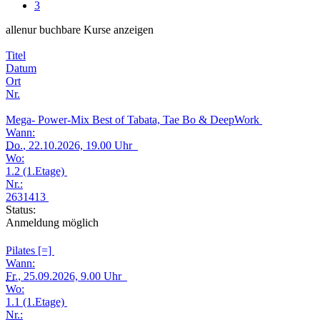
3
alle
nur buchbare
Kurse anzeigen
Titel
Datum
Ort
Nr.
Mega- Power-Mix Best of Tabata, Tae Bo & DeepWork
Wann:
Do.
, 22.10.2026, 19.00 Uhr
Wo:
1.2 (1.Etage)
Nr.:
2631413
Status:
Anmeldung möglich
Pilates [=]
Wann:
Fr.
, 25.09.2026, 9.00 Uhr
Wo:
1.1 (1.Etage)
Nr.: