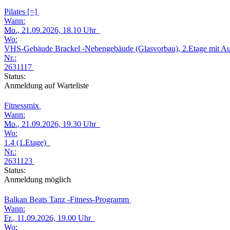
Pilates [=]
Wann:
Mo.
, 21.09.2026, 18.10 Uhr
Wo:
VHS-Gebäude Brackel -Nebengebäude (Glasvorbau), 2.Etage mit A
Nr.:
2631117
Status:
Anmeldung auf Warteliste
Fitnessmix
Wann:
Mo.
, 21.09.2026, 19.30 Uhr
Wo:
1.4 (1.Etage)
Nr.:
2631123
Status:
Anmeldung möglich
Balkan Beats Tanz -Fitness-Programm
Wann:
Fr.
, 11.09.2026, 19.00 Uhr
Wo: