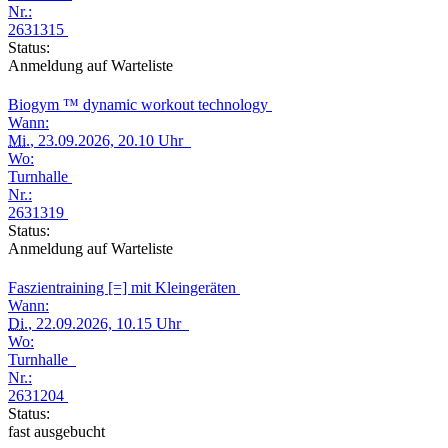
Nr.:
2631315
Status:
Anmeldung auf Warteliste
Biogym ™ dynamic workout technology
Wann:
Mi.
, 23.09.2026, 20.10 Uhr
Wo:
Turnhalle
Nr.:
2631319
Status:
Anmeldung auf Warteliste
Faszientraining [=] mit Kleingeräten
Wann:
Di.
, 22.09.2026, 10.15 Uhr
Wo:
Turnhalle
Nr.:
2631204
Status:
fast ausgebucht