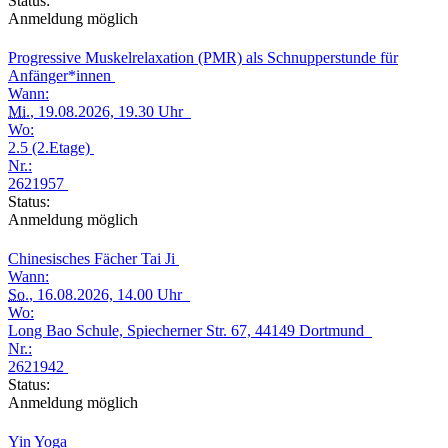
Status:
Anmeldung möglich
Progressive Muskelrelaxation (PMR) als Schnupperstunde für
Anfänger*innen
Wann:
Mi.
, 19.08.2026, 19.30 Uhr
Wo:
2.5 (2.Etage)
Nr.:
2621957
Status:
Anmeldung möglich
Chinesisches Fächer Tai Ji
Wann:
So.
, 16.08.2026, 14.00 Uhr
Wo:
Long Bao Schule, Spiecherner Str. 67, 44149 Dortmund
Nr.:
2621942
Status:
Anmeldung möglich
Yin Yoga