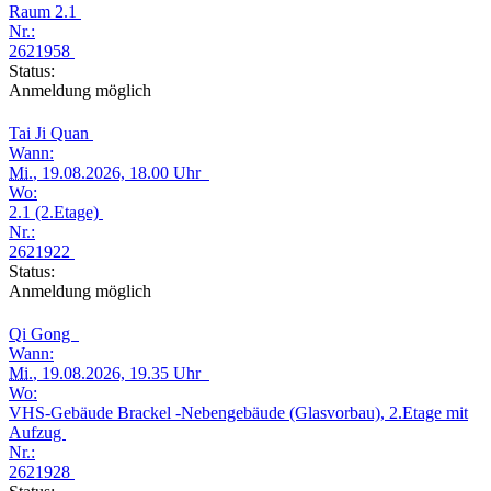
Raum 2.1
Nr.:
2621958
Status:
Anmeldung möglich
Tai Ji Quan
Wann:
Mi.
, 19.08.2026, 18.00 Uhr
Wo:
2.1 (2.Etage)
Nr.:
2621922
Status:
Anmeldung möglich
Qi Gong
Wann:
Mi.
, 19.08.2026, 19.35 Uhr
Wo:
VHS-Gebäude Brackel -Nebengebäude (Glasvorbau), 2.Etage mit
Aufzug
Nr.:
2621928