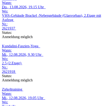
Wann:
Do.
, 13.08.2026, 19.15 Uhr
Wo:
VHS-Gebäude Brackel -Nebengebäude (Glasvorbau), 2.Etage mit
Aufzug
Nr.:
2621937
Status:
Anmeldung möglich
Kundalini-Faszien-Yoga
Wann:
Mi.
, 12.08.2026, 9.30 Uhr
Wo:
2.5 (2.Etage)
Nr.:
2621918
Status:
Anmeldung möglich
Zirkeltraining
Wann:
Mi.
, 12.08.2026, 19.05 Uhr
Wo: