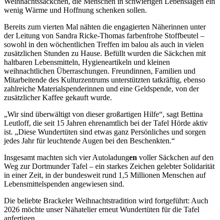
Weihnachtssäckchen, die Menschen in schwierigen Lebenslagen ein
wenig Wärme und Hoffnung schenken sollen.
Bereits zum vierten Mal nähten die engagierten Näherinnen unter
der Leitung von Sandra Ricke-Thomas farbenfrohe Stoffbeutel –
sowohl in den wöchentlichen Treffen im balou als auch in vielen
zusätzlichen Stunden zu Hause. Befüllt wurden die Säckchen mit
haltbaren Lebensmitteln, Hygieneartikeln und kleinen
weihnachtlichen Überraschungen. Freundinnen, Familien und
Mitarbeitende des Kulturzentrums unterstützten tatkräftig, ebenso
zahlreiche Materialspenderinnen und eine Geldspende, von der
zusätzlicher Kaffee gekauft wurde.
„Wir sind überwältigt von dieser großartigen Hilfe“, sagt Bettina
Leutloff, die seit 15 Jahren ehrenamtlich bei der Tafel Hörde aktiv
ist. „Diese Wundertüten sind etwas ganz Persönliches und sorgen
jedes Jahr für leuchtende Augen bei den Beschenkten.“
Insgesamt machten sich vier Autoladung
en
voller Säckchen auf den
Weg zur Dortmunder Tafel – ein starkes Zeichen gelebter Solidarität
in einer Zeit, in der bundesweit rund 1,5 Millionen Menschen auf
Lebensmittelspenden angewiesen sind.
Die beliebte Brackeler Weihnachtstradition wird fortgeführt: Auch
2026 möchte unser Nähatelier erneut Wundertüten für die Tafel
anfertigen.