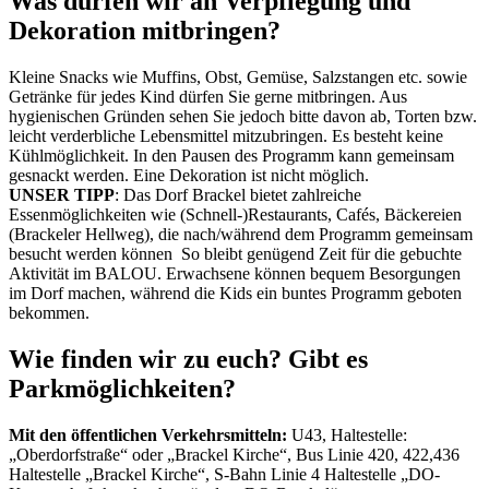
Was dürfen wir an Verpflegung und
Dekoration mitbringen?
Kleine Snacks wie Muffins, Obst, Gemüse, Salzstangen etc. sowie
Getränke für jedes Kind dürfen Sie gerne mitbringen. Aus
hygienischen Gründen sehen Sie jedoch bitte davon ab, Torten bzw.
leicht verderbliche Lebensmittel mitzubringen. Es besteht keine
Kühlmöglichkeit. In den Pausen des Programm kann gemeinsam
gesnackt werden. Eine Dekoration ist nicht möglich.
UNSER TIPP
: Das Dorf Brackel bietet zahlreiche
Essenmöglichkeiten wie (Schnell-)Restaurants, Cafés, Bäckereien
(Brackeler Hellweg), die nach/während dem Programm gemeinsam
besucht werden können So bleibt genügend Zeit für die gebuchte
Aktivität im BALOU. Erwachsene können bequem Besorgungen
im Dorf machen, während die Kids ein buntes Programm geboten
bekommen.
Wie finden wir zu euch? Gibt es
Parkmöglichkeiten?
Mit den öffentlichen Verkehrsmitteln:
U43, Haltestelle:
„Oberdorfstraße“ oder „Brackel Kirche“, Bus Linie 420, 422,436
Haltestelle „Brackel Kirche“, S-Bahn Linie 4 Haltestelle „DO-