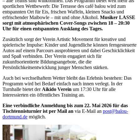
– alle Teams sind willkommen. Das Programm bietet weit mehr als
sportlichen Wettbewerb: Die Terrasse des café balou wird zum
entspannten Ort für Eis, frischen Waffeln, kleinen Snacks und
erfrischender Maibowle – mit und ohne Alkohol.
Musiker LASSE
sorgt mit atmosphärischen Cover-Songs zwischen 18 – 20:30
Uhr für einen entspannten Ausklang des Tages.
Zusätzlich sorgt der Verein Artistic Movement für kreative und
spielerische Impulse: Kinder und Jugendliche können ferngesteuerte
Autos auf einem Parcours ausprobieren und dabei Geschicklichkeit
und Spaß verbinden. Der Verein engagiert sich für
zukunftsorientierte Bildungsangebote, die die
Persönlichkeitsentwicklung junger Menschen stärken.
Auch bei wechselhaftem Wetter bleibt das Erlebnis bestehen: Das
Programm wird bei Bedarf einfach nach innen verlegt. In der
Turnhalle bietet der
Aikido Verein
um 17:30 Uhr für alle
Interessierten ein öffentliches Training an.
Eine verbindliche Anmeldung bis zum 22. Mai 2026 für das
Tischtennisturnier ist per Mail an
via E-Mail an
post@balou-
dortmund.de
möglich.