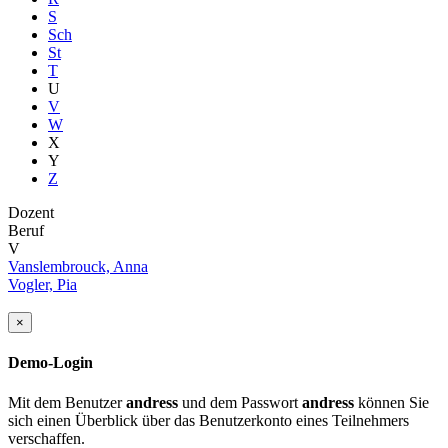
S
Sch
St
T
U
V
W
X
Y
Z
Dozent
Beruf
V
Vanslembrouck, Anna
Vogler, Pia
×
Demo-Login
Mit dem Benutzer
andress
und dem Passwort
andress
können Sie
sich einen Überblick über das Benutzerkonto eines Teilnehmers
verschaffen.