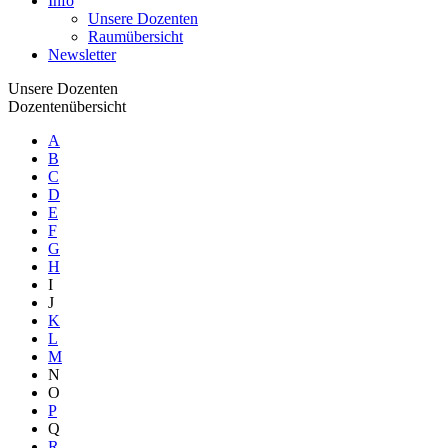
Info
Unsere Dozenten
Raumübersicht
Newsletter
Unsere Dozenten
Dozentenübersicht
A
B
C
D
E
F
G
H
I
J
K
L
M
N
O
P
Q
R