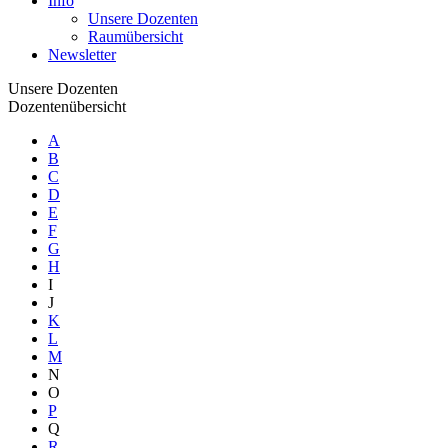
Info
Unsere Dozenten
Raumübersicht
Newsletter
Unsere Dozenten
Dozentenübersicht
A
B
C
D
E
F
G
H
I
J
K
L
M
N
O
P
Q
R