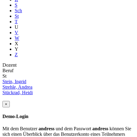
S
Sch
St
T
U
V
W
X
Y
Z
Dozent
Beruf
St
Stein, Ingrid
Strehle, Andrea
Stückrad, Heidi
×
Demo-Login
Mit dem Benutzer
andress
und dem Passwort
andress
können Sie
sich einen Überblick über das Benutzerkonto eines Teilnehmers