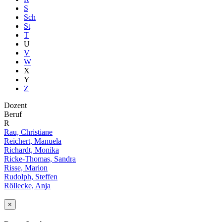
S
Sch
St
T
U
V
W
X
Y
Z
Dozent
Beruf
R
Rau, Christiane
Reichert, Manuela
Richardt, Monika
Ricke-Thomas, Sandra
Risse, Marion
Rudolph, Steffen
Röllecke, Anja
×