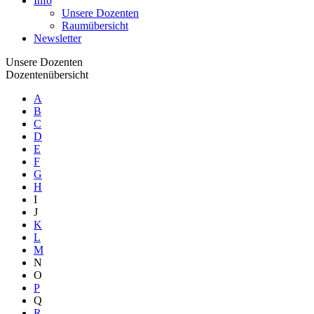
Info
Unsere Dozenten
Raumübersicht
Newsletter
Unsere Dozenten
Dozentenübersicht
A
B
C
D
E
F
G
H
I
J
K
L
M
N
O
P
Q
R