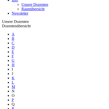
Info
Unsere Dozenten
Raumübersicht
Newsletter
Unsere Dozenten
Dozentenübersicht
A
B
C
D
E
F
G
H
I
J
K
L
M
N
O
P
Q
R