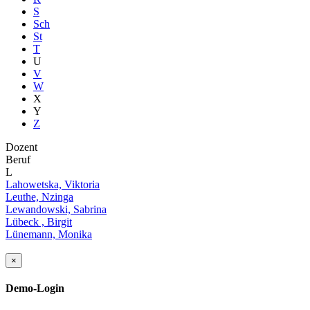
S
Sch
St
T
U
V
W
X
Y
Z
Dozent
Beruf
L
Lahowetska, Viktoria
Leuthe, Nzinga
Lewandowski, Sabrina
Lübeck , Birgit
Lünemann, Monika
×
Demo-Login