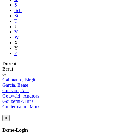
S
Sch
St
T
U
V
W
X
Y
Z
Dozent
Beruf
G
Gahmann , Birgit
Garcia, Beate
Gonsior , Asli
Gottwald , Andreas
Goubernik, Irina
Guntermann , Marzia
×
Demo-Login