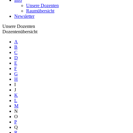
Info
Unsere Dozenten
Raumübersicht
Newsletter
Unsere Dozenten
Dozentenübersicht
A
B
C
D
E
F
G
H
I
J
K
L
M
N
O
P
Q
R