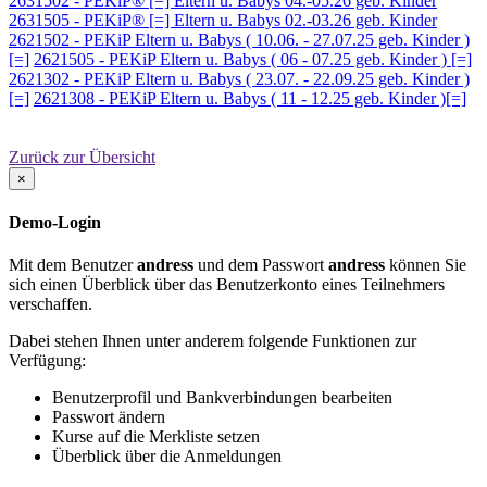
2631502 - PEKiP® [=] Eltern u. Babys 04.-05.26 geb. Kinder
2631505 - PEKiP® [=] Eltern u. Babys 02.-03.26 geb. Kinder
2621502 - PEKiP Eltern u. Babys ( 10.06. - 27.07.25 geb. Kinder )
[=]
2621505 - PEKiP Eltern u. Babys ( 06 - 07.25 geb. Kinder ) [=]
2621302 - PEKiP Eltern u. Babys ( 23.07. - 22.09.25 geb. Kinder )
[=]
2621308 - PEKiP Eltern u. Babys ( 11 - 12.25 geb. Kinder )[=]
Zurück zur Übersicht
×
Demo-Login
Mit dem Benutzer
andress
und dem Passwort
andress
können Sie
sich einen Überblick über das Benutzerkonto eines Teilnehmers
verschaffen.
Dabei stehen Ihnen unter anderem folgende Funktionen zur
Verfügung:
Benutzerprofil und Bankverbindungen bearbeiten
Passwort ändern
Kurse auf die Merkliste setzen
Überblick über die Anmeldungen