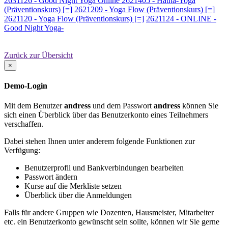
2631126 - Good Night Yoga Online
2621405 - Hatha-Yoga
(Präventionskurs) [=]
2621209 - Yoga Flow (Präventionskurs) [=]
2621120 - Yoga Flow (Präventionskurs) [=]
2621124 - ONLINE -
Good Night Yoga-
Zurück zur Übersicht
×
Demo-Login
Mit dem Benutzer
andress
und dem Passwort
andress
können Sie
sich einen Überblick über das Benutzerkonto eines Teilnehmers
verschaffen.
Dabei stehen Ihnen unter anderem folgende Funktionen zur
Verfügung:
Benutzerprofil und Bankverbindungen bearbeiten
Passwort ändern
Kurse auf die Merkliste setzen
Überblick über die Anmeldungen
Falls für andere Gruppen wie Dozenten, Hausmeister, Mitarbeiter
etc. ein Benutzerkonto gewünscht sein sollte, können wir Sie gerne