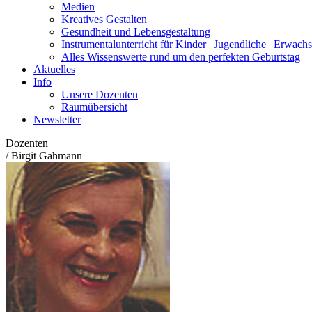
Medien
Kreatives Gestalten
Gesundheit und Lebensgestaltung
Instrumentalunterricht für Kinder | Jugendliche | Erwach
Alles Wissenswerte rund um den perfekten Geburtstag
Aktuelles
Info
Unsere Dozenten
Raumübersicht
Newsletter
Dozenten
/
Birgit Gahmann