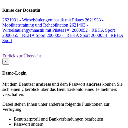
Kurse der Dozentin
2621931 - Wirbelsäulengymnastik mit Pilates
2621933 -
Mobilitätstraining und Rehabilitation
2621403 -
Wirbelsäulengymnastik mit Pilates [=]
2000052 - REHA Sport
2000055 - REHA Sport
2000056 - REHA Sport
2000053 - REHA
Sport
Zurück zur Übersicht
×
Demo-Login
Mit dem Benutzer
andress
und dem Passwort
andress
können Sie
sich einen Überblick über das Benutzerkonto eines Teilnehmers
verschaffen.
Dabei stehen Ihnen unter anderem folgende Funktionen zur
Verfügung:
Benutzerprofil und Bankverbindungen bearbeiten
Passwort ändern