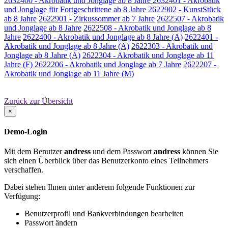
2632400 - Akrobatik und Jonglage ab 8 Jahre
2632401 - Akrobatik
und Jonglage für Fortgeschrittene ab 8 Jahre
2622902 - KunstStück
ab 8 Jahre
2622901 - Zirkussommer ab 7 Jahre
2622507 - Akrobatik
und Jonglage ab 8 Jahre
2622508 - Akrobatik und Jonglage ab 8
Jahre
2622400 - Akrobatik und Jonglage ab 8 Jahre (A)
2622401 -
Akrobatik und Jonglage ab 8 Jahre (A)
2622303 - Akrobatik und
Jonglage ab 8 Jahre (A)
2622304 - Akrobatik und Jonglage ab 11
Jahre (F)
2622206 - Akrobatik und Jonglage ab 7 Jahre
2622207 -
Akrobatik und Jonglage ab 11 Jahre (M)
Zurück zur Übersicht
×
Demo-Login
Mit dem Benutzer
andress
und dem Passwort
andress
können Sie
sich einen Überblick über das Benutzerkonto eines Teilnehmers
verschaffen.
Dabei stehen Ihnen unter anderem folgende Funktionen zur
Verfügung:
Benutzerprofil und Bankverbindungen bearbeiten
Passwort ändern