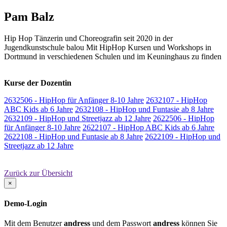
Pam Balz
Hip Hop Tänzerin und Choreografin seit 2020 in der
Jugendkunstschule balou Mit HipHop Kursen und Workshops in
Dortmund in verschiedenen Schulen und im Keuninghaus zu finden
Kurse der Dozentin
2632506 - HipHop für Anfänger 8-10 Jahre
2632107 - HipHop
ABC Kids ab 6 Jahre
2632108 - HipHop und Funtasie ab 8 Jahre
2632109 - HipHop und Streetjazz ab 12 Jahre
2622506 - HipHop
für Anfänger 8-10 Jahre
2622107 - HipHop ABC Kids ab 6 Jahre
2622108 - HipHop und Funtasie ab 8 Jahre
2622109 - HipHop und
Streetjazz ab 12 Jahre
Zurück zur Übersicht
×
Demo-Login
Mit dem Benutzer
andress
und dem Passwort
andress
können Sie