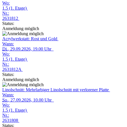
Wo:
1.5 (1. Etage)
Nr.:
2631812
Status:
Anmeldung möglich
Acrylwerkstatt: Rost und Gold
Wann:
Di.
, 29.09.2026, 19.00 Uhr
Wo:
1.5 (1. Etage)
Nr.:
2631812A
Status:
Anmeldung möglich
Linolschnitt: Mehrfarbiger Linolschnitt mit verlorener Platte
Wann:
So.
, 27.09.2026, 10.00 Uhr
Wo:
1.5 (1. Etage)
Nr.:
2631808
Status: