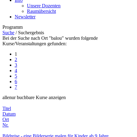
Info
Unsere Dozenten
Raumübersicht
Newsletter
Programm
Suche
/
Suchergebnis
Bei der Suche nach Ort "balou" wurden folgende
Kurse/Veranstaltungen gefunden:
1
2
3
4
5
6
7
alle
nur buchbare
Kurse anzeigen
Titel
Datum
Ort
Nr.
Bildreise - eine Bilderserie malen für Kinder ab 9 Jahre