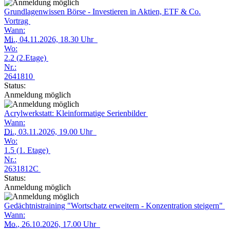
Grundlagenwissen Börse - Investieren in Aktien, ETF & Co.
Vortrag
Wann:
Mi.
, 04.11.2026, 18.30 Uhr
Wo:
2.2 (2.Etage)
Nr.:
2641810
Status:
Anmeldung möglich
Acrylwerkstatt: Kleinformatige Serienbilder
Wann:
Di.
, 03.11.2026, 19.00 Uhr
Wo:
1.5 (1. Etage)
Nr.:
2631812C
Status:
Anmeldung möglich
Gedächtnistraining "Wortschatz erweitern - Konzentration steigern"
Wann:
Mo.
, 26.10.2026, 17.00 Uhr