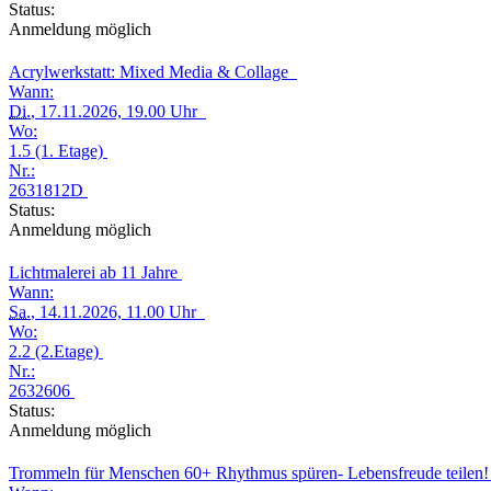
Status:
Anmeldung möglich
Acrylwerkstatt: Mixed Media & Collage
Wann:
Di.
, 17.11.2026, 19.00 Uhr
Wo:
1.5 (1. Etage)
Nr.:
2631812D
Status:
Anmeldung möglich
Lichtmalerei ab 11 Jahre
Wann:
Sa.
, 14.11.2026, 11.00 Uhr
Wo:
2.2 (2.Etage)
Nr.:
2632606
Status:
Anmeldung möglich
Trommeln für Menschen 60+ Rhythmus spüren- Lebensfreude teilen