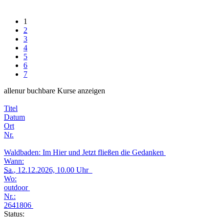
1
2
3
4
5
6
7
alle
nur buchbare
Kurse anzeigen
Titel
Datum
Ort
Nr.
Waldbaden: Im Hier und Jetzt fließen die Gedanken
Wann:
Sa.
, 12.12.2026, 10.00 Uhr
Wo:
outdoor
Nr.:
2641806
Status: