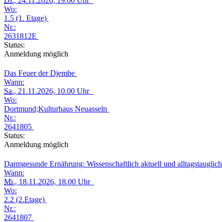
Di.
, 24.11.2026, 19.00 Uhr
Wo:
1.5 (1. Etage)
Nr.:
2631812E
Status:
Anmeldung möglich
Das Feuer der Djembe
Wann:
Sa.
, 21.11.2026, 10.00 Uhr
Wo:
Dortmund;Kulturhaus Neuasseln
Nr.:
2641805
Status:
Anmeldung möglich
Darmgesunde Ernährung: Wissenschaftlich aktuell und alltagstauglic
Wann:
Mi.
, 18.11.2026, 18.00 Uhr
Wo:
2.2 (2.Etage)
Nr.:
2641807