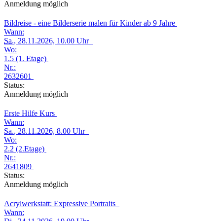
Anmeldung möglich
Bildreise - eine Bilderserie malen für Kinder ab 9 Jahre
Wann:
Sa.
, 28.11.2026, 10.00 Uhr
Wo:
1.5 (1. Etage)
Nr.:
2632601
Status:
Anmeldung möglich
Erste Hilfe Kurs
Wann:
Sa.
, 28.11.2026, 8.00 Uhr
Wo:
2.2 (2.Etage)
Nr.:
2641809
Status:
Anmeldung möglich
Acrylwerkstatt: Expressive Portraits
Wann: