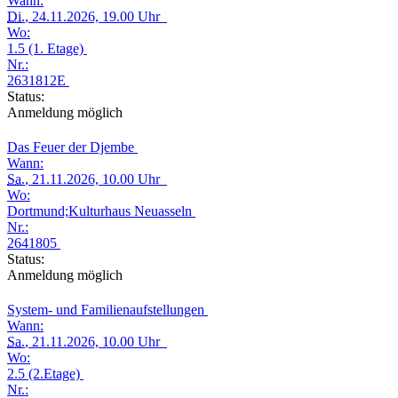
Wann:
Di.
, 24.11.2026, 19.00 Uhr
Wo:
1.5 (1. Etage)
Nr.:
2631812E
Status:
Anmeldung möglich
Das Feuer der Djembe
Wann:
Sa.
, 21.11.2026, 10.00 Uhr
Wo:
Dortmund;Kulturhaus Neuasseln
Nr.:
2641805
Status:
Anmeldung möglich
System- und Familienaufstellungen
Wann:
Sa.
, 21.11.2026, 10.00 Uhr
Wo:
2.5 (2.Etage)
Nr.: