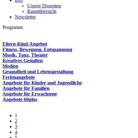
Info
Unsere Dozenten
Raumübersicht
Newsletter
Programm
Eltern-Kind-Angebot
Fitness, Bewegung, Entspannung
Musik, Tanz, Theater
Kreatives Gestalten
Medien
Gesundheit und Lebensgestaltung
Ferienangebote
Angebote für Kinder und Jugendliche
Angebote für Familien
Angebote für Erwachsene
Angebote 60plus
1
2
3
4
5