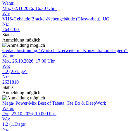
Wann:
Mo.
, 02.11.2026, 16.30 Uhr
Wo:
VHS-Gebäude Brackel-Nebengebäude (Glasvorbau), UG
Nr.:
2642100
Status:
Anmeldung möglich
Gedächtnistraining "Wortschatz erweitern - Konzentration steigern"
Wann:
Mo.
, 26.10.2026, 17.00 Uhr
Wo:
2.2 (2.Etage)
Nr.:
2631810
Status:
Anmeldung möglich
Mega- Power-Mix Best of Tabata, Tae Bo & DeepWork
Wann:
Do.
, 22.10.2026, 19.00 Uhr
Wo:
1.2 (1.Etage)
Nr.: