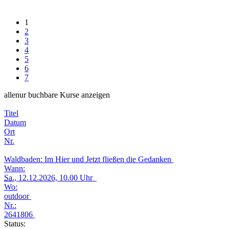
1
2
3
4
5
6
7
alle
nur buchbare
Kurse anzeigen
Titel
Datum
Ort
Nr.
Waldbaden: Im Hier und Jetzt fließen die Gedanken
Wann:
Sa.
, 12.12.2026, 10.00 Uhr
Wo:
outdoor
Nr.:
2641806
Status: