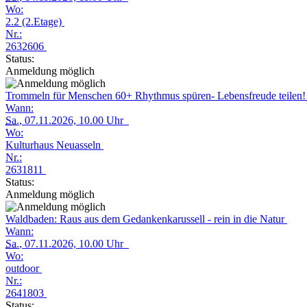
Wo:
2.2 (2.Etage)
Nr.:
2632606
Status:
Anmeldung möglich
Trommeln für Menschen 60+ Rhythmus spüren- Lebensfreude teilen
Wann:
Sa.
, 07.11.2026, 10.00 Uhr
Wo:
Kulturhaus Neuasseln
Nr.:
2631811
Status:
Anmeldung möglich
Waldbaden: Raus aus dem Gedankenkarussell - rein in die Natur
Wann:
Sa.
, 07.11.2026, 10.00 Uhr
Wo:
outdoor
Nr.:
2641803
Status: