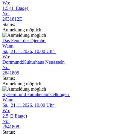
Wo:
1.5 (1. Etage)
Nr.:
2631812E
Status:
Anmeldung möglich
Das Feuer der Djembe
Wann:
Sa.
, 21.11.2026, 10.00 Uhr
Wo:
Dortmund;Kulturhaus Neuasseln
Nr.:
2641805
Status:
Anmeldung möglich
System- und Familienaufstellungen
Wann:
Sa.
, 21.11.2026, 10.00 Uhr
Wo:
2.5 (2.Etage)
Nr.:
2641808
Status: