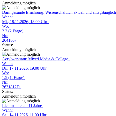
Anmeldung möglich
Darmgesunde Ernährung: Wissenschaftlich aktuell und alltagstauglic
Wann:
Mi.
, 18.11.2026, 18.00 Uhr
Wo:
2.2 (2.Etage)
Nr.:
2641807
Status:
Anmeldung möglich
Acrylwerkstatt: Mixed Media & Collage
Wann:
Di.
, 17.11.2026, 19.00 Uhr
Wo:
1.5 (1. Etage)
Nr.:
2631812D
Status:
Anmeldung möglich
Lichtmalerei ab 11 Jahre
Wann:
Sa.
, 14.11.2026, 11.00 Uhr