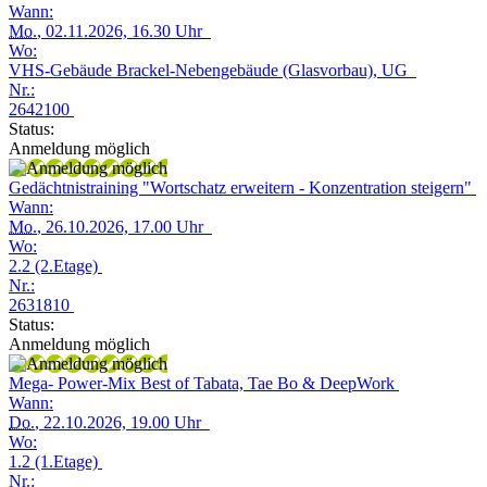
Wann:
Mo.
, 02.11.2026, 16.30 Uhr
Wo:
VHS-Gebäude Brackel-Nebengebäude (Glasvorbau), UG
Nr.:
2642100
Status:
Anmeldung möglich
Gedächtnistraining "Wortschatz erweitern - Konzentration steigern"
Wann:
Mo.
, 26.10.2026, 17.00 Uhr
Wo:
2.2 (2.Etage)
Nr.:
2631810
Status:
Anmeldung möglich
Mega- Power-Mix Best of Tabata, Tae Bo & DeepWork
Wann:
Do.
, 22.10.2026, 19.00 Uhr
Wo:
1.2 (1.Etage)
Nr.: