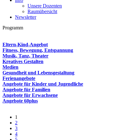
Info
Unsere Dozenten
Raumübersicht
Newsletter
Programm
Eltern-Kind-Angebot
Fitness, Bewegung, Entspannung
Musik, Tanz, Theater
Kreatives Gestalten
Medien
Gesundheit und Lebensgestaltung
Ferienangebote
Angebote für Kinder und Jugendliche
Angebote für Familien
Angebote für Erwachsene
Angebote 60plus
1
2
3
4
5