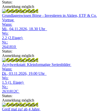
Status:
Anmeldung möglich
Grundlagenwissen Börse - Investieren in Aktien, ETF & Co.
Vortrag
Wann:
Mi.
, 04.11.2026, 18.30 Uhr
Wo:
2.2 (2.Etage)
Nr.:
2641810
Status:
Anmeldung möglich
Acrylwerkstatt: Kleinformatige Serienbilder
Wann:
Di.
, 03.11.2026, 19.00 Uhr
Wo:
1.5 (1. Etage)
Nr.:
2631812C
Status:
Anmeldung möglich
Greif mal zu! ab 4 Jahre