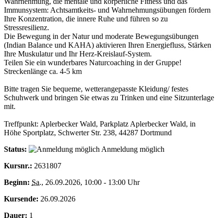
Wahrnehmung, die mentale und körperliche Fitness und das
Immunsystem: Achtsamtkeits- und Wahrnehmungsübungen fördern
Ihre Konzentration, die innere Ruhe und führen so zu
Stressresilienz.
Die Bewegung in der Natur und moderate Bewegungsübungen
(Indian Balance und KAHA) aktivieren Ihren Energiefluss, Stärken
Ihre Muskulatur und Ihr Herz-Kreislauf-System.
Teilen Sie ein wunderbares Naturcoaching in der Gruppe!
Streckenlänge ca. 4-5 km
Bitte tragen Sie bequeme, wetterangepasste Kleidung/ festes
Schuhwerk und bringen Sie etwas zu Trinken und eine Sitzunterlage
mit.
Treffpunkt: Aplerbecker Wald, Parkplatz Aplerbecker Wald, in
Höhe Sportplatz, Schwerter Str. 238, 44287 Dortmund
Status:
Anmeldung möglich
Kursnr.:
2631807
Beginn:
Sa.
, 26.09.2026, 10:00 - 13:00 Uhr
Kursende:
26.09.2026
Dauer:
1