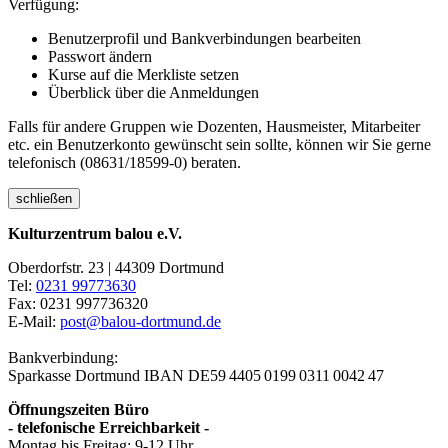
Verfügung:
Benutzerprofil und Bankverbindungen bearbeiten
Passwort ändern
Kurse auf die Merkliste setzen
Überblick über die Anmeldungen
Falls für andere Gruppen wie Dozenten, Hausmeister, Mitarbeiter
etc. ein Benutzerkonto gewünscht sein sollte, können wir Sie gerne
telefonisch (08631/18599-0) beraten.
schließen
Kulturzentrum balou e.V.
Oberdorfstr. 23 | 44309 Dortmund
Tel:
0231 99773630
Fax: 0231 997736320
E-Mail:
post@balou-dortmund.de
Bankverbindung:
Sparkasse Dortmund
IBAN DE59 4405 0199 0311 0042 47
Öffnungszeiten Büro
- telefonische Erreichbarkeit -
Montag bis Freitag: 9-12 Uhr