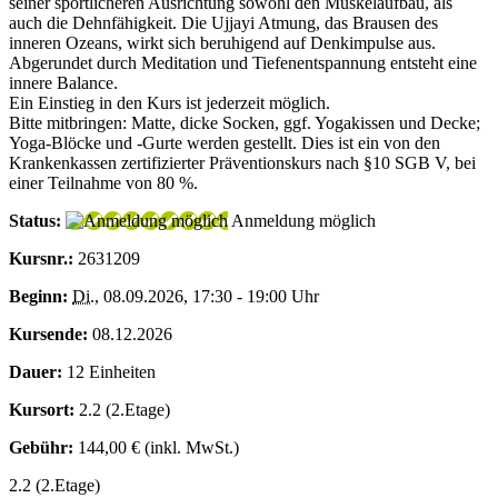
seiner sportlicheren Ausrichtung sowohl den Muskelaufbau, als
auch die Dehnfähigkeit. Die Ujjayi Atmung, das Brausen des
inneren Ozeans, wirkt sich beruhigend auf Denkimpulse aus.
Abgerundet durch Meditation und Tiefenentspannung entsteht eine
innere Balance.
Ein Einstieg in den Kurs ist jederzeit möglich.
Bitte mitbringen: Matte, dicke Socken, ggf. Yogakissen und Decke;
Yoga-Blöcke und -Gurte werden gestellt. Dies ist ein von den
Krankenkassen zertifizierter Präventionskurs nach §10 SGB V, bei
einer Teilnahme von 80 %.
Status:
Anmeldung möglich
Kursnr.:
2631209
Beginn:
Di.
, 08.09.2026, 17:30 - 19:00 Uhr
Kursende:
08.12.2026
Dauer:
12 Einheiten
Kursort:
2.2 (2.Etage)
Gebühr:
144,00 € (inkl. MwSt.)
2.2 (2.Etage)