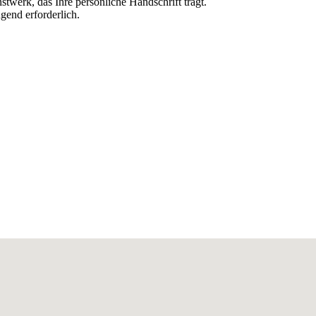
stwerk, das Ihre persönliche Handschrift trägt.
gend erforderlich.