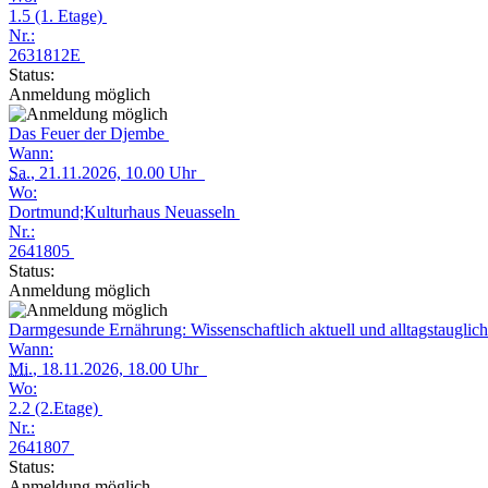
1.5 (1. Etage)
Nr.:
2631812E
Status:
Anmeldung möglich
Das Feuer der Djembe
Wann:
Sa.
, 21.11.2026, 10.00 Uhr
Wo:
Dortmund;Kulturhaus Neuasseln
Nr.:
2641805
Status:
Anmeldung möglich
Darmgesunde Ernährung: Wissenschaftlich aktuell und alltagstauglic
Wann:
Mi.
, 18.11.2026, 18.00 Uhr
Wo:
2.2 (2.Etage)
Nr.:
2641807
Status:
Anmeldung möglich