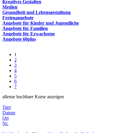
Kreatives Gestalten
Medien
Gesundheit und Lebensgestaltung
Ferienangebote
Angebote für Kinder und Jugendliche
Angebote für Familien
Angebote für Erwachsene
Angebote 60plus
1
2
3
4
5
6
7
alle
nur buchbare
Kurse anzeigen
Titel
Datum
Ort
Nr.