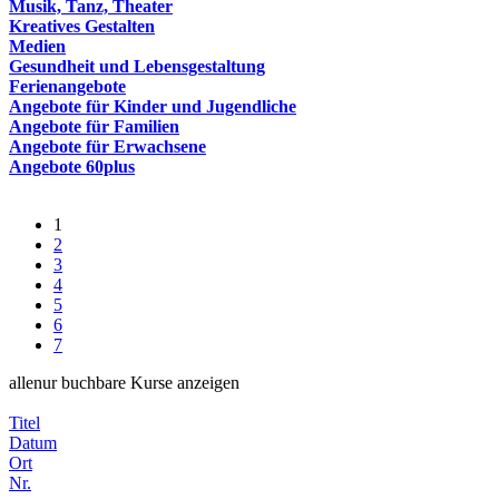
Musik, Tanz, Theater
Kreatives Gestalten
Medien
Gesundheit und Lebensgestaltung
Ferienangebote
Angebote für Kinder und Jugendliche
Angebote für Familien
Angebote für Erwachsene
Angebote 60plus
1
2
3
4
5
6
7
alle
nur buchbare
Kurse anzeigen
Titel
Datum
Ort
Nr.