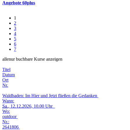
Angebote 60plus
1
2
3
4
5
6
7
alle
nur buchbare
Kurse anzeigen
Titel
Datum
Ort
Nr.
Waldbaden: Im Hier und Jetzt fließen die Gedanken
Wann:
Sa.
, 12.12.2026, 10.00 Uhr
Wo:
outdoor
Nr.:
2641806