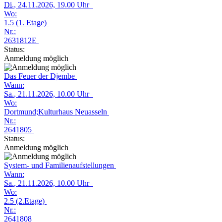
Di.
, 24.11.2026, 19.00 Uhr
Wo:
1.5 (1. Etage)
Nr.:
2631812E
Status:
Anmeldung möglich
Das Feuer der Djembe
Wann:
Sa.
, 21.11.2026, 10.00 Uhr
Wo:
Dortmund;Kulturhaus Neuasseln
Nr.:
2641805
Status:
Anmeldung möglich
System- und Familienaufstellungen
Wann:
Sa.
, 21.11.2026, 10.00 Uhr
Wo:
2.5 (2.Etage)
Nr.:
2641808