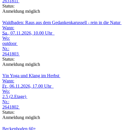
2631811
Status:
Anmeldung möglich
Waldbaden: Raus aus dem Gedankenkarussell - rein in die Natur
Wann:
Sa.
, 07.11.2026, 10.00 Uhr
Wo:
outdoor
Nr.:
2641803
Status:
Anmeldung möglich
Yin Yoga und Klang im Herbst
Wann:
Fr.
, 06.11.2026, 17.00 Uhr
Wo:
2.5 (2.Etage)
Nr.:
2641802
Status:
Anmeldung möglich
Beckenboden 60+