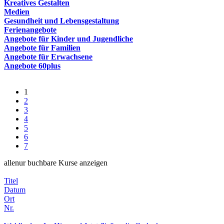
Kreatives Gestalten
Medien
Gesundheit und Lebensgestaltung
Ferienangebote
Angebote für Kinder und Jugendliche
Angebote für Familien
Angebote für Erwachsene
Angebote 60plus
1
2
3
4
5
6
7
alle
nur buchbare
Kurse anzeigen
Titel
Datum
Ort
Nr.