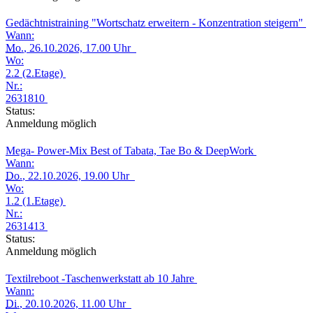
Gedächtnistraining "Wortschatz erweitern - Konzentration steigern"
Wann:
Mo.
, 26.10.2026, 17.00 Uhr
Wo:
2.2 (2.Etage)
Nr.:
2631810
Status:
Anmeldung möglich
Mega- Power-Mix Best of Tabata, Tae Bo & DeepWork
Wann:
Do.
, 22.10.2026, 19.00 Uhr
Wo:
1.2 (1.Etage)
Nr.:
2631413
Status:
Anmeldung möglich
Textilreboot -Taschenwerkstatt ab 10 Jahre
Wann:
Di.
, 20.10.2026, 11.00 Uhr