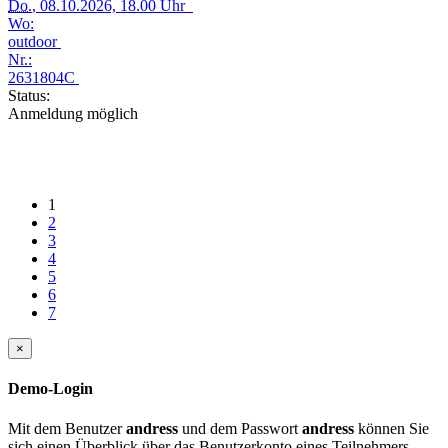
Do.
, 08.10.2026, 18.00 Uhr
Wo:
outdoor
Nr.:
2631804C
Status:
Anmeldung möglich
1
2
3
4
5
6
7
×
Demo-Login
Mit dem Benutzer
andress
und dem Passwort
andress
können Sie
sich einen Überblick über das Benutzerkonto eines Teilnehmers