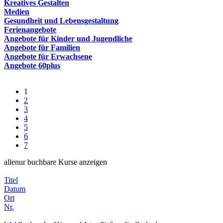
Kreatives Gestalten
Medien
Gesundheit und Lebensgestaltung
Ferienangebote
Angebote für Kinder und Jugendliche
Angebote für Familien
Angebote für Erwachsene
Angebote 60plus
1
2
3
4
5
6
7
alle
nur buchbare
Kurse anzeigen
Titel
Datum
Ort
Nr.