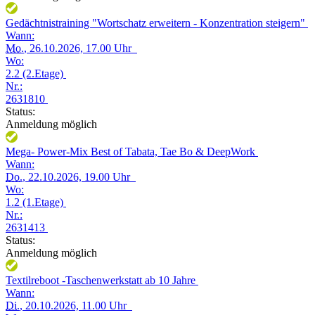
Gedächtnistraining "Wortschatz erweitern - Konzentration steigern"
Wann:
Mo.
, 26.10.2026, 17.00 Uhr
Wo:
2.2 (2.Etage)
Nr.:
2631810
Status:
Anmeldung möglich
Mega- Power-Mix Best of Tabata, Tae Bo & DeepWork
Wann:
Do.
, 22.10.2026, 19.00 Uhr
Wo:
1.2 (1.Etage)
Nr.:
2631413
Status:
Anmeldung möglich
Textilreboot -Taschenwerkstatt ab 10 Jahre
Wann:
Di.
, 20.10.2026, 11.00 Uhr