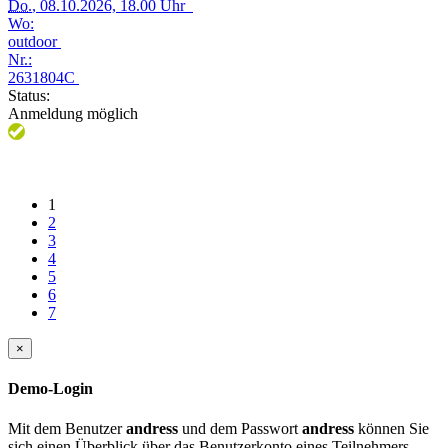
Do.
, 08.10.2026, 18.00 Uhr
Wo:
outdoor
Nr.:
2631804C
Status:
Anmeldung möglich
1
2
3
4
5
6
7
×
Demo-Login
Mit dem Benutzer
andress
und dem Passwort
andress
können Sie
sich einen Überblick über das Benutzerkonto eines Teilnehmers