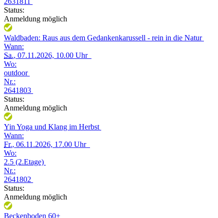
2631811
Status:
Anmeldung möglich
Waldbaden: Raus aus dem Gedankenkarussell - rein in die Natur
Wann:
Sa.
, 07.11.2026, 10.00 Uhr
Wo:
outdoor
Nr.:
2641803
Status:
Anmeldung möglich
Yin Yoga und Klang im Herbst
Wann:
Fr.
, 06.11.2026, 17.00 Uhr
Wo:
2.5 (2.Etage)
Nr.:
2641802
Status:
Anmeldung möglich
Beckenboden 60+