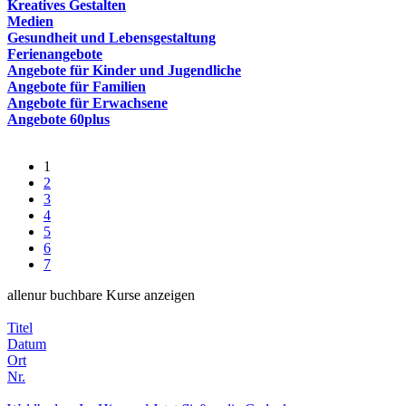
Kreatives Gestalten
Medien
Gesundheit und Lebensgestaltung
Ferienangebote
Angebote für Kinder und Jugendliche
Angebote für Familien
Angebote für Erwachsene
Angebote 60plus
1
2
3
4
5
6
7
alle
nur buchbare
Kurse anzeigen
Titel
Datum
Ort
Nr.