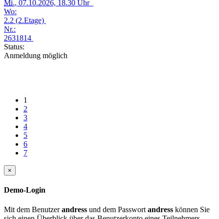
Mi.
, 07.10.2026, 18.30 Uhr
Wo:
2.2 (2.Etage)
Nr.:
2631814
Status:
Anmeldung möglich
1
2
3
4
5
6
7
×
Demo-Login
Mit dem Benutzer
andress
und dem Passwort
andress
können Sie
sich einen Überblick über das Benutzerkonto eines Teilnehmers