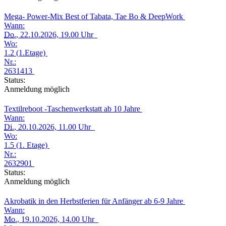
Mega- Power-Mix Best of Tabata, Tae Bo & DeepWork
Wann:
Do.
, 22.10.2026, 19.00 Uhr
Wo:
1.2 (1.Etage)
Nr.:
2631413
Status:
Anmeldung möglich
Textilreboot -Taschenwerkstatt ab 10 Jahre
Wann:
Di.
, 20.10.2026, 11.00 Uhr
Wo:
1.5 (1. Etage)
Nr.:
2632901
Status:
Anmeldung möglich
Akrobatik in den Herbstferien für Anfänger ab 6-9 Jahre
Wann:
Mo.
, 19.10.2026, 14.00 Uhr