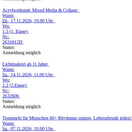
Acrylwerkstatt: Mixed Media & Collage
Wann:
Di.
, 17.11.2026, 19.00 Uhr
Wo:
1.5 (1. Etage)
Nr.:
2631812D
Status:
Anmeldung möglich
Lichtmalerei ab 11 Jahre
Wann:
Sa.
, 14.11.2026, 11.00 Uhr
Wo:
2.2 (2.Etage)
Nr.:
2632606
Status:
Anmeldung möglich
Trommeln für Menschen 60+ Rhythmus spüren- Lebensfreude teilen
Wann:
Sa.
, 07.11.2026, 10.00 Uhr