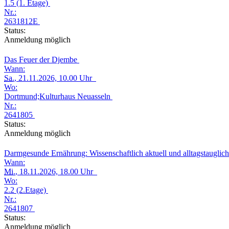
1.5 (1. Etage)
Nr.:
2631812E
Status:
Anmeldung möglich
Das Feuer der Djembe
Wann:
Sa.
, 21.11.2026, 10.00 Uhr
Wo:
Dortmund;Kulturhaus Neuasseln
Nr.:
2641805
Status:
Anmeldung möglich
Darmgesunde Ernährung: Wissenschaftlich aktuell und alltagstauglic
Wann:
Mi.
, 18.11.2026, 18.00 Uhr
Wo:
2.2 (2.Etage)
Nr.:
2641807
Status:
Anmeldung möglich