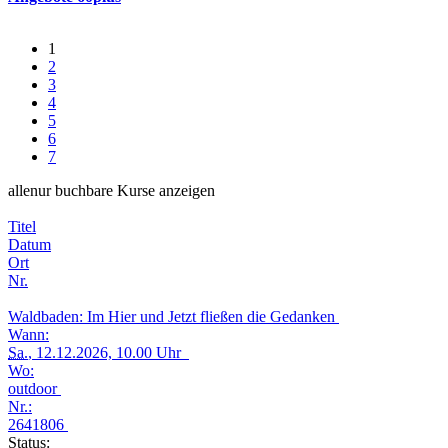
1
2
3
4
5
6
7
alle
nur buchbare
Kurse anzeigen
Titel
Datum
Ort
Nr.
Waldbaden: Im Hier und Jetzt fließen die Gedanken
Wann:
Sa.
, 12.12.2026, 10.00 Uhr
Wo:
outdoor
Nr.:
2641806
Status: