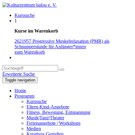
Kurssuche
1
Kurse im Warenkorb
2621957 Progressive Muskelrelaxation (PMR) als
Schnupperstunde für Anfänger*innen
zum Warenkorb
Erweiterte Suche
Toggle navigation
Home
Programm
Kurssuche
Eltern-Kind-Angebote
Fitness, Bewegung, Entspannung
Musik|Tanz|Theater
Ferienangebote | Workshops
Medien
Kreatives Gestalten