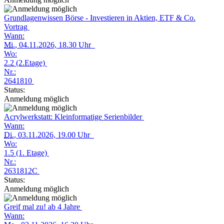
Grundlagenwissen Börse - Investieren in Aktien, ETF & Co.
Vortrag
Wann:
Mi.
, 04.11.2026, 18.30 Uhr
Wo:
2.2 (2.Etage)
Nr.:
2641810
Status:
Anmeldung möglich
Acrylwerkstatt: Kleinformatige Serienbilder
Wann:
Di.
, 03.11.2026, 19.00 Uhr
Wo:
1.5 (1. Etage)
Nr.:
2631812C
Status:
Anmeldung möglich
Greif mal zu! ab 4 Jahre
Wann: