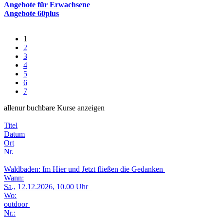
Angebote für Erwachsene
Angebote 60plus
1
2
3
4
5
6
7
alle
nur buchbare
Kurse anzeigen
Titel
Datum
Ort
Nr.
Waldbaden: Im Hier und Jetzt fließen die Gedanken
Wann:
Sa.
, 12.12.2026, 10.00 Uhr
Wo:
outdoor
Nr.: