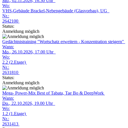
Mo.
, 02.11.2026, 16.30 Uhr
Wo:
VHS-Gebäude Brackel-Nebengebäude (Glasvorbau), UG
Nr.:
2642100
Status:
Anmeldung möglich
Gedächtnistraining "Wortschatz erweitern - Konzentration steigern"
Wann:
Mo.
, 26.10.2026, 17.00 Uhr
Wo:
2.2 (2.Etage)
Nr.:
2631810
Status:
Anmeldung möglich
Mega- Power-Mix Best of Tabata, Tae Bo & DeepWork
Wann:
Do.
, 22.10.2026, 19.00 Uhr
Wo:
1.2 (1.Etage)
Nr.:
2631413