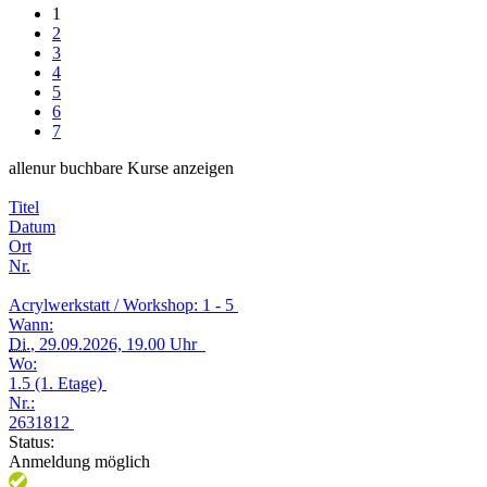
1
2
3
4
5
6
7
alle
nur buchbare
Kurse anzeigen
Titel
Datum
Ort
Nr.
Acrylwerkstatt / Workshop: 1 - 5
Wann:
Di.
, 29.09.2026, 19.00 Uhr
Wo:
1.5 (1. Etage)
Nr.:
2631812
Status:
Anmeldung möglich