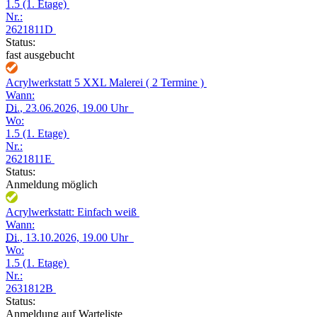
1.5 (1. Etage)
Nr.:
2621811D
Status:
fast ausgebucht
Acrylwerkstatt 5 XXL Malerei ( 2 Termine )
Wann:
Di.
, 23.06.2026, 19.00 Uhr
Wo:
1.5 (1. Etage)
Nr.:
2621811E
Status:
Anmeldung möglich
Acrylwerkstatt: Einfach weiß
Wann:
Di.
, 13.10.2026, 19.00 Uhr
Wo:
1.5 (1. Etage)
Nr.:
2631812B
Status:
Anmeldung auf Warteliste