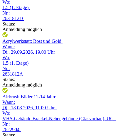
Wo:
1.5 (1. Etage)
Nr.:
2631812D
Status:
Anmeldung möglich
Acrylwerkstatt: Rost und Gold
Wann:
Di.
, 29.09.2026, 19.00 Uhr
Wo:
1.5 (1. Etage)
Nr.:
2631812A
Status:
Anmeldung möglich
Airbrush Bilder 12-14 Jahre
Wann:
Di.
, 18.08.2026, 11.00 Uhr
Wo:
VHS-Gebäude Brackel-Nebengebäude (Glasvorbau), UG
Nr.:
2622904
Status: